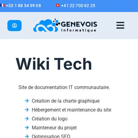
+33 1 88 54 99 08
+41 22 700 62 25
Wiki Tech
Site de documentation IT communautaire.
Création de la charte graphique
Hébergement et maintenance du site
Création du logo
Me
po
Mainteneur du projet
les
Optimisation SEO
exp